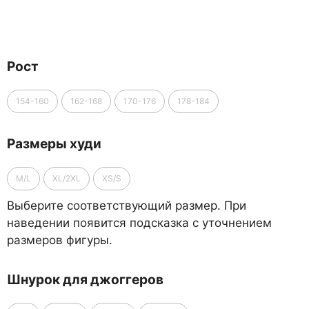
Рост
154-160
162-168
170-176
178-184
Размеры худи
M/L
XL/2XL
XS/S
Выберите соответствующий размер. При
наведении появится подсказка с уточнением
размеров фигуры.
Шнурок для джоггеров