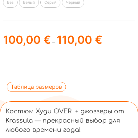
Без
Белый
Серый
Чёрный
100,00
€
110,00
€
–
Таблица размеров
Костюм Худи OVER + джоггеры от
Krassula — прекрасный выбор для
любого времени года!