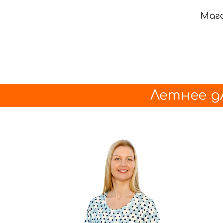
Маг
Летнее д