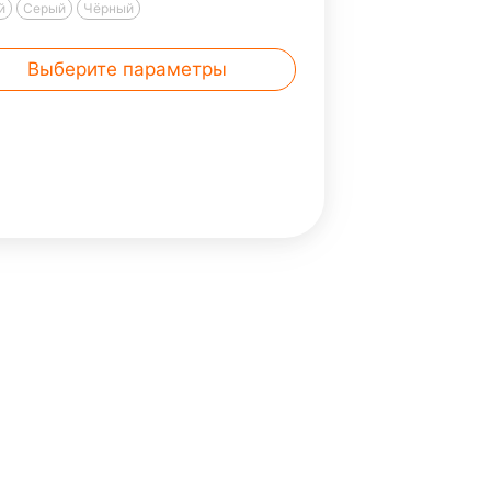
й
Серый
Чёрный
зводителей, это не только
иченный размерный ряд от 38
Выберите параметры
2 размера, но и 4 ростовые
пы. Женские с 154 см ... Читать
ее