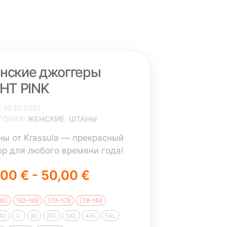
нские джоггеры
GHT PINK
10.10.2021
ГОРИЯ
ЖЕНСКИЕ
,
ШТАНЫ
ы от Krassula — прекрасный
р для любого времени года!
удете приятно удивлены
00 € - 50,00 €
ством наших изделий.
роятно мягкий материал и
шой выбор цветов не оставит
160
162-168
170-176
178-184
 равнодушным! Наша самое
M
L
XL
2XL
3XL
4XL
5XL
ное отличие от остальных