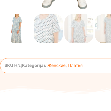
SKU
Н/Д
Kategorijas
Женские
,
Платья