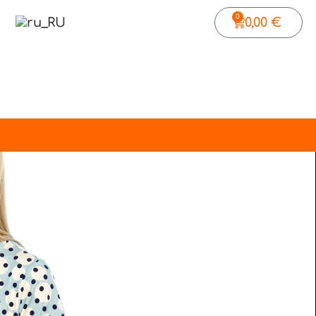
0
0,00
€