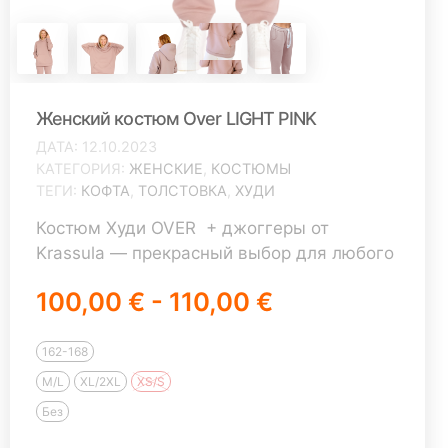
Женский костюм Over LIGHT PINK
ДАТА
12.10.2023
КАТЕГОРИЯ
ЖЕНСКИЕ
,
КОСТЮМЫ
ТЕГИ
КОФТА
,
ТОЛСТОВКА
,
ХУДИ
Костюм Худи OVER + джоггеры от
Krassula — прекрасный выбор для любого
времени года! Худи OVERSIZE достаточно
100,00 € - 110,00 €
объемная модель, поэтому имеет только
3 размера XS/S, M/L, XL/2XL (мерки
указаны в таблице с рисунком) В большой
162-168
карман худи мы вшили маленький карман
M/L
XL/2XL
XS/S
для телефона. Двойной тёплый капюшон
Без
из основной ткани защитит от ветра. Вы