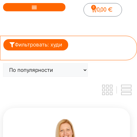
0
0,00
€
Фильтровать: худи