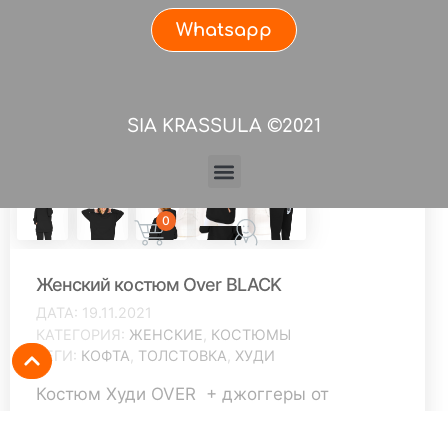
Whatsapp
SIA KRASSULA ©2021
0
Женский костюм Over BLACK
ДАТА
19.11.2021
КАТЕГОРИЯ
ЖЕНСКИЕ
,
КОСТЮМЫ
ТЕГИ
КОФТА
,
ТОЛСТОВКА
,
ХУДИ
Костюм Худи OVER + джоггеры от
Krassula — прекрасный выбор для любого
времени года! Худи OVERSIZE достаточно