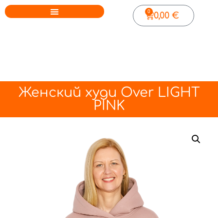
0
0,00
€
Женский худи Over LIGHT
PINK