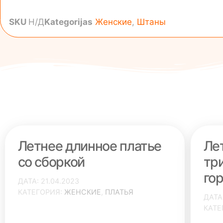
SKU
Н/Д
Kategorijas
Женские
,
Штаны
Летнее длинное платье
Ле
со сборкой
тр
го
ДАТА
21.04.2023
КАТЕГОРИЯ
ЖЕНСКИЕ
,
ПЛАТЬЯ
ДАТА
КАТЕ