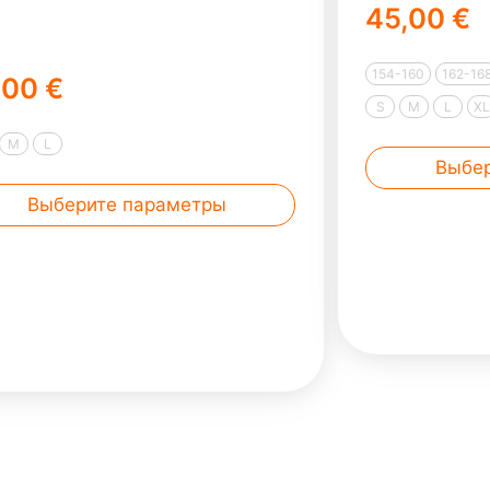
45,00 €
154-160
162-16
,00 €
S
M
L
X
M
L
Выбе
Выберите параметры