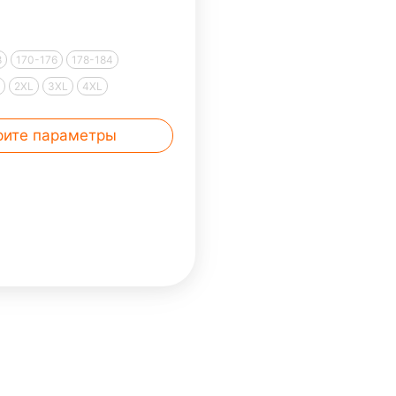
8
170-176
178-184
L
2XL
3XL
4XL
рите параметры