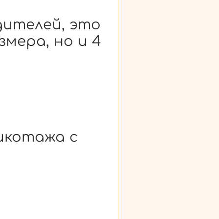
дителей, это
змера, но и 4
икотажа с