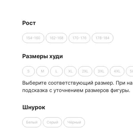
Рост
154-160
162-168
170-176
178-184
Размеры худи
S
M
L
XL
2XL
3XL
4XL
5
Выберите соответствующий размер. При на
подсказка с уточнением размеров фигуры.
Шнурок
Белый
Серый
Чёрный