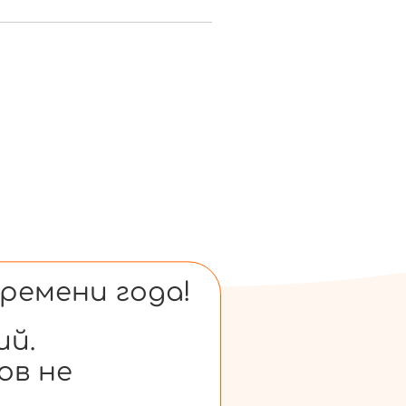
ремени года!
ий.
ов не