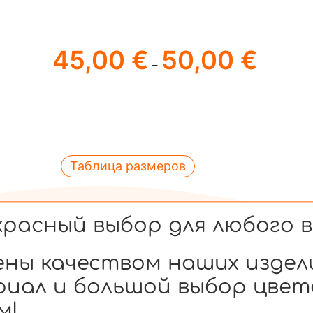
45,00
€
50,00
€
–
Таблица размеров
расный выбор для любого в
ены качеством наших издел
иал и большой выбор цвет
м!