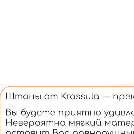
Штаны от Krassula — прек
Вы будете приятно удивл
Невероятно мягкий матер
оставит Вас равнодушны