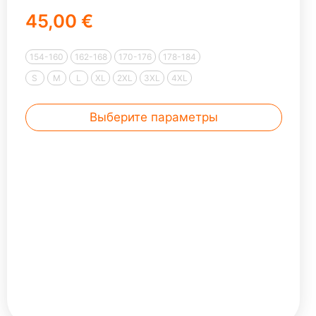
45,00 €
154-160
162-168
170-176
178-184
S
M
L
XL
2XL
3XL
4XL
Выберите параметры