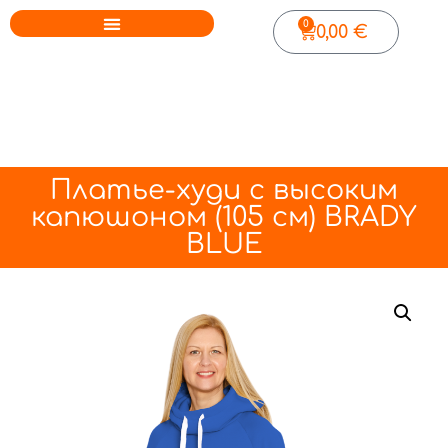
0
0,00
€
Платье-худи с высоким
капюшоном (105 см) BRADY
BLUE