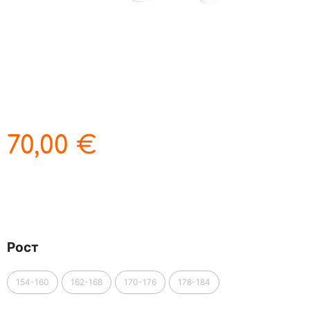
70,00
€
Рост
154-160
162-168
170-176
178-184