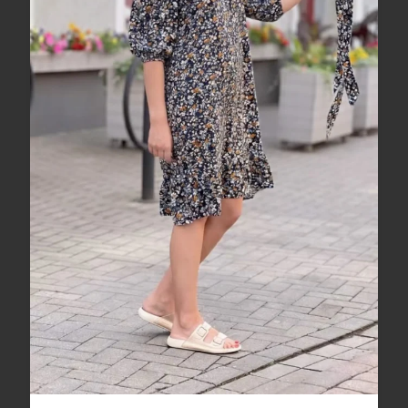
Самые комфортные платья на лето
...
Dimensions
20
0