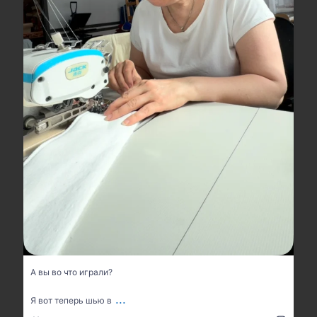
...
Я вот теперь шью в
39
6
А вы во что играли?
...
Я вот теперь шью в