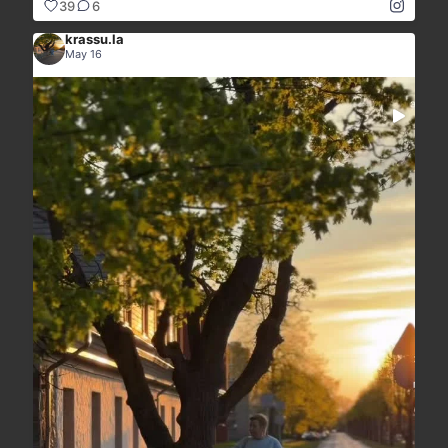
39
6
krassu.la
May 16
Небесно голубой цвет.
...
Какой же он красивый, а