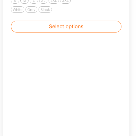
S
M
L
XL
2XL
3XL
не только увеличенный размерный ряд от
White
Grey
Black
38 до 52 размера, но и 4 ростовые
группы. Женские с 154 см до 184 ... Read
Select options
more