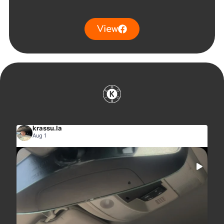
View
krassu.la
Aug 1