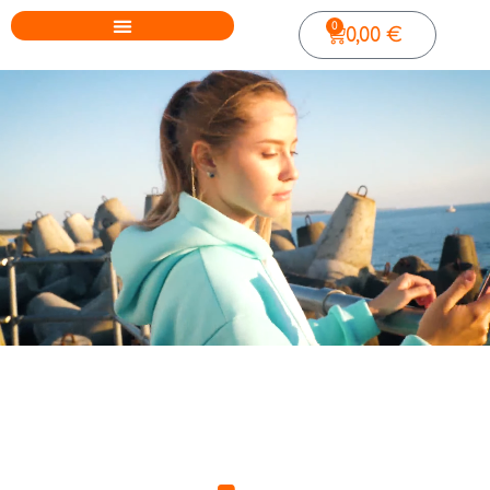
0
0,00
€