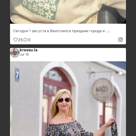
...
Сегодня 1 августа в Вентспилсе праздник города и
25
0
krassu.la
Jul 16