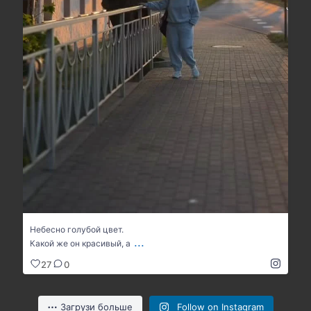
27
0
Небесно голубой цвет.
...
Какой же он красивый, а
27
0
Загрузи больше
Follow on Instagram