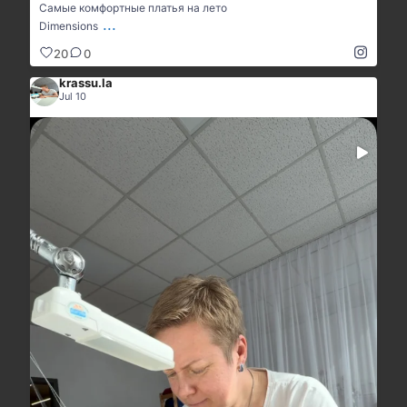
Самые комфортные платья на лето
...
Dimensions
20
0
krassu.la
Jul 10
А вы во что играли?