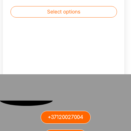
Select options
1
2
3
4
5
6
→
+37120027004