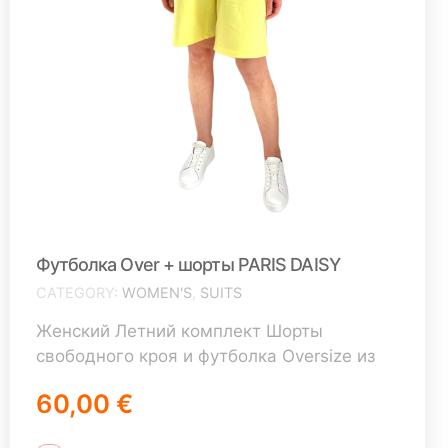
Футболка Over + шорты PARIS DAISY
CATEGORY
WOMEN'S
,
SUITS
Женский Летний комплект Шорты
свободного кроя и футболка Oversize из
плотного хлопка 2-х нитка Состав: 92%
60,00 €
хлопок, 8% эластан Комплект
формируется из: Шорты размер S/38