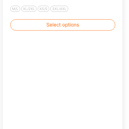
M/L
XL/2XL
XS/S
3XL/4XL
Select options