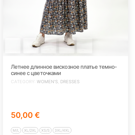
Летнее длинное вискозное платье темно-
синее с цветочками
CATEGORY
WOMEN'S
,
DRESSES
50,00 €
M/L
XL/2XL
XS/S
3XL/4XL