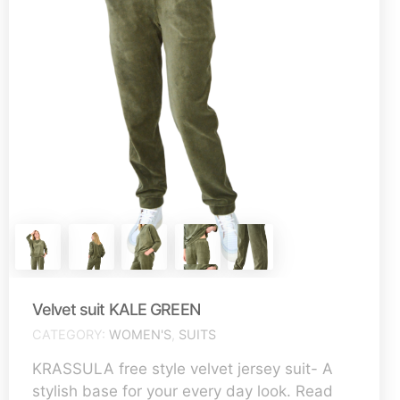
Velvet suit KALE GREEN
CATEGORY
WOMEN'S
,
SUITS
KRASSULA free style velvet jersey suit- A
stylish base for your every day look. Read