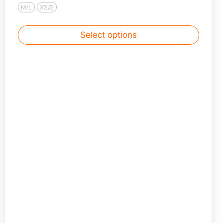
M/L
XS/S
Select options