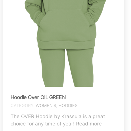
Hoodie Over OIL GREEN
CATEGORY
WOMEN'S
,
HOODIES
The OVER Hoodie by Krassula is a great
choice for any time of year! Read more