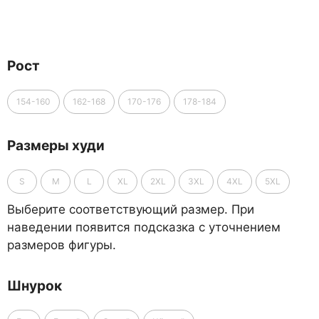
Рост
154-160
162-168
170-176
178-184
Размеры худи
S
M
L
XL
2XL
3XL
4XL
5XL
Выберите соответствующий размер. При
наведении появится подсказка с уточнением
размеров фигуры.
Шнурок