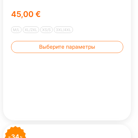
45,00 €
M/L
XL/2XL
XS/S
3XL/4XL
Выберите параметры
34
%