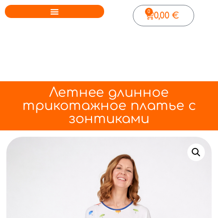
0
0,00
€
Летнее длинное
трикотажное платье с
зонтиками