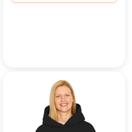
рукава 3/4, необычный ворот. Штаны
свободного кроя с манжетами, пояс на
резинке, глубокие карманы. Длину штанов
... Читать далее