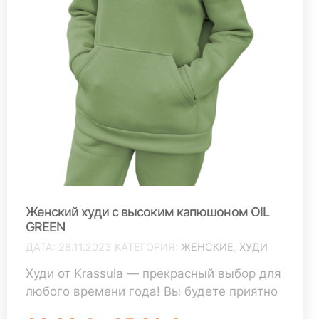
Женский худи с высоким капюшоном OIL
GREEN
ДАТА
28.11.2023
КАТЕГОРИЯ
ЖЕНСКИЕ
,
ХУДИ
Худи от Krassula — прекрасный выбор для
любого времени года! Вы будете приятно
удивлены качеством наших изделий.