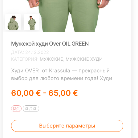
Мужской худи Over OIL GREEN
ДАТА
24.12.2022
КАТЕГОРИЯ
МУЖСКИЕ
,
МУЖСКИЕ ХУДИ
Худи OVER от Krassula — прекрасный
выбор для любого времени года! Худи
OVER достаточно объемная модель,
60,00 € - 65,00 €
поэтому имеет только 2 размера M/L и
XL/2XL В большой карман худи мы вшили
маленький карман для телефона. Двойной
M/L
XL/2XL
тёплый капюшон из основной ткани
защитит от ветра. Вы будете приятно
Выберите параметры
удивлены качеством наших изделий.