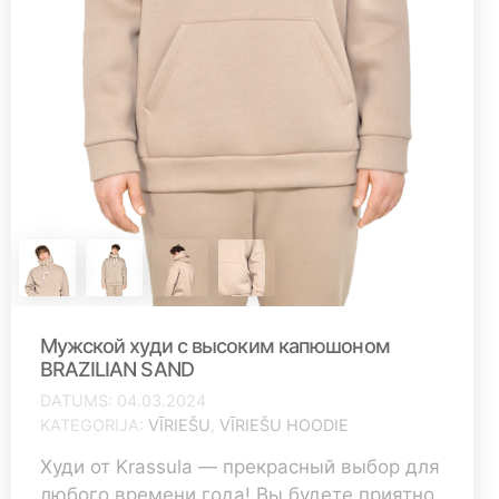
Мужской худи с высоким капюшоном
BRAZILIAN SAND
DATUMS
04.03.2024
KATEGORIJA
VĪRIEŠU
,
VĪRIEŠU HOODIE
Худи от Krassula — прекрасный выбор для
любого времени года! Вы будете приятно