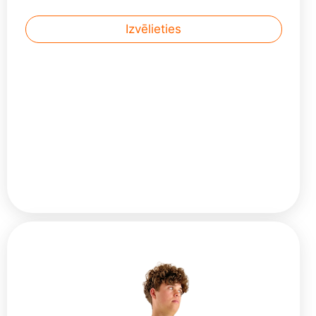
tikai palielināts izmēru diapazons no 38 līdz
52 izmēram, bet arī 4 auguma grupas.
Izvēlieties
Sievietēm no 154 cm līdz 184 cm... Lasīt
tālāk