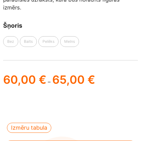
izmērs.
Šņoris
Bez
Balts
Pelēks
Melns
60,00
€
65,00
€
–
Izmēru tabula