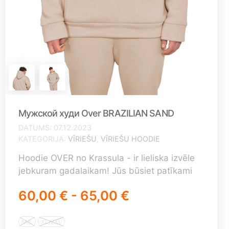
Мужской худи Over BRAZILIAN SAND
DATUMS
07.12.2023
KATEGORIJA
VĪRIEŠU
,
VĪRIEŠU HOODIE
Hoodie OVER no Krassula - ir lieliska izvēle
jebkuram gadalaikam! Jūs būsiet patīkami
pārsteigti par mūsu izstrādājumu kvalitāti.
60,00 € - 65,00 €
Neticami mīksts materiāls un lieliska krāsu
izvēle neatstās jūs vienaldzīgu! Mūsu
galvenā atšķirība no citiem ražotājiem ir ne
M/L
XL/2XL