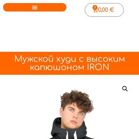
0
0,00
€
Мужской худи с высоким
капюшоном IRON