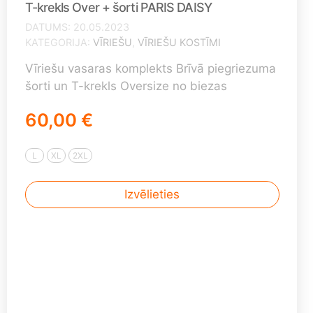
T-krekls Over + šorti PARIS DAISY
DATUMS
20.05.2023
KATEGORIJA
VĪRIEŠU
,
VĪRIEŠU KOSTĪMI
Vīriešu vasaras komplekts Brīvā piegriezuma
šorti un T-krekls Oversize no biezas
kokvilnas Sastāvs: 92% kokvilna, 8%
60,00 €
elastāns Komplekts veidots no: Šorti M
izmērs (garums 48 cm) + Oversize T-krekls
M/L (garums 73 cm, platums 61 cm) Šorti L
L
XL
2XL
izmērs (garums 48 cm) + Oversize T-krekls
M/L (garums 73 cm, platums 61 cm) Šorti ...
Izvēlieties
Lasīt tālāk