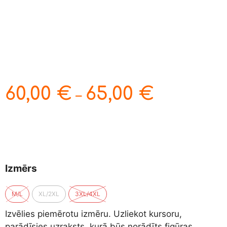
60,00
€
65,00
€
–
Izmērs
M/L
XL/2XL
3XL/4XL
Izvēlies piemērotu izmēru. Uzliekot kursoru,
parādīsies uzraksts, kurā būs norādīts figūras